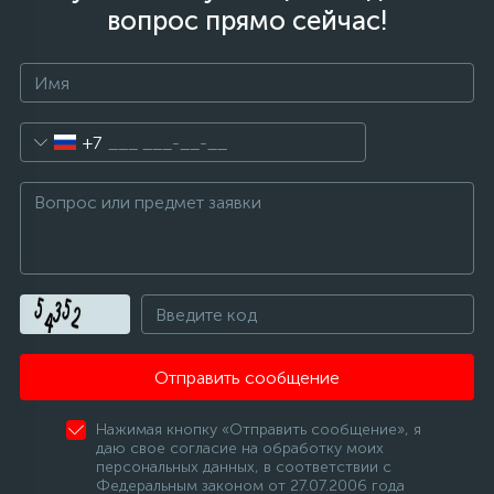
вопрос прямо сейчас!
45
Сливные фильтры
5
Смазки
+7
15
Стекла люка
27
Суппорты (ступицы)
6
Таходатчики
Отправить сообщение
90
ТЭНы (нагревательные элементы)
Нажимая кнопку «Отправить сообщение», я
даю свое согласие на обработку моих
персональных данных, в соответствии с
12
Федеральным законом от 27.07.2006 года
Улитки помп