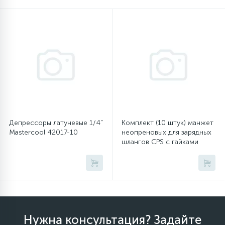
16
Пружины бака
44
Ребра барабана
147
Ремни привода
127
Ручки люка
Депрессоры латуневые 1/4"
Комплект (10 штук) манжет
Mastercool 42017-10
неопреновых для зарядных
шлангов CPS с гайками
33
F1/4" SAE HXG
Ручки переключения
94
Сальники барабана
77
Нужна консультация? Задайте
Сливные насосы (помпы)