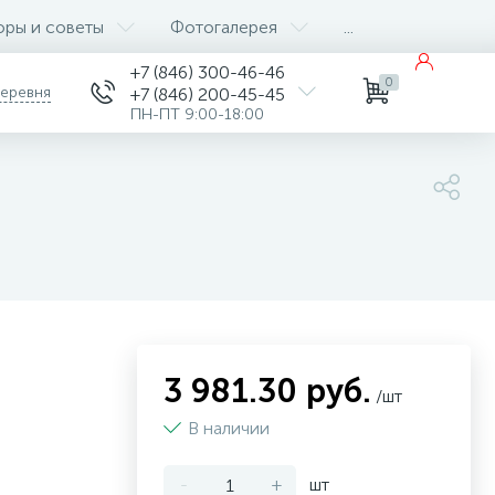
оры и советы
Фотогалерея
...
+7 (846) 300-46-46
0
деревня
+7 (846) 200-45-45
ПН-ПТ 9:00-18:00
3 981.30 руб.
/шт
В наличии
-
+
шт