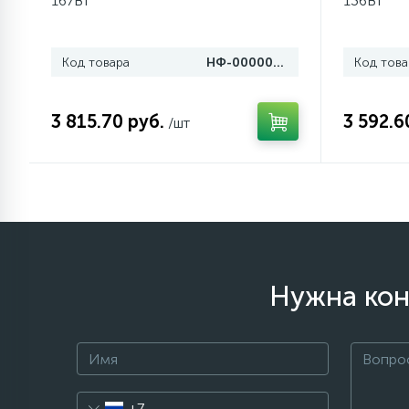
167Вт
136Вт
1
Противовесы
Код товара
НФ-00000137
Код това
16
Пружины бака
3 815.70 руб.
3 592.6
/шт
44
Ребра барабана
147
Ремни привода
127
Ручки люка
Нужна кон
33
Ручки переключения
94
Сальники барабана
+7