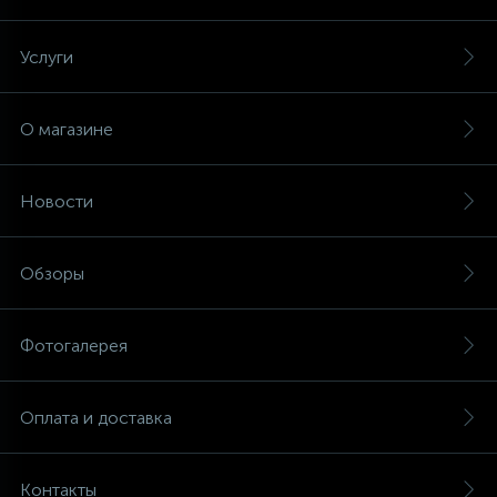
45
Услуги
Сливные фильтры
5
О магазине
Смазки
15
Новости
Стекла люка
27
Обзоры
Суппорты (ступицы)
6
Фотогалерея
Таходатчики
90
Оплата и доставка
ТЭНы (нагревательные элементы)
12
Контакты
Улитки помп