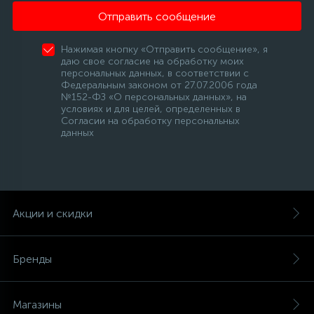
Отправить сообщение
16
Пружины бака
Нажимая кнопку «Отправить сообщение», я
даю свое согласие на обработку моих
персональных данных, в соответствии с
44
Ребра барабана
Федеральным законом от 27.07.2006 года
№152-ФЗ «О персональных данных», на
условиях и для целей, определенных в
147
Согласии на обработку персональных
Ремни привода
данных
127
Ручки люка
33
Акции и скидки
Ручки переключения
94
Бренды
Сальники барабана
77
Магазины
Сливные насосы (помпы)