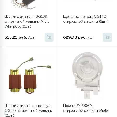
6
4
Шлейфы дверей
Панели управления
Фильтры осушители
Щетки двигателя GG138
Щетки двигателя GG140
стиральной машины Miele,
стиральной машины (2шт.)
87
3
Whirlpool (2шт.)
Фильтры для воды
Патрубки
Фильтры разборные
515.21 руб.
629.70 руб.
/шт
/шт
39
1
Вентили, проколки
Петли люка
Шаровые вентили
2
Пластиковые изделия
Электрокомпоненты
22
Подшипники
2
Программаторы, таймеры
Щетки двигателя в корпусе
Помпа PMP006MI:
1
GG139 стиральной машины
стиральной машины Miele
Противовесы
(2шт.)