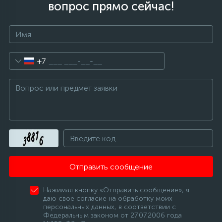
вопрос прямо сейчас!
12
Шкивы барабана
9
+7
Шланги залива
27
Шланги слива
20
Щетки двигателя
30
Электронные модули
Отправить сообщение
Нажимая кнопку «Отправить сообщение», я
даю свое согласие на обработку моих
персональных данных, в соответствии с
Федеральным законом от 27.07.2006 года