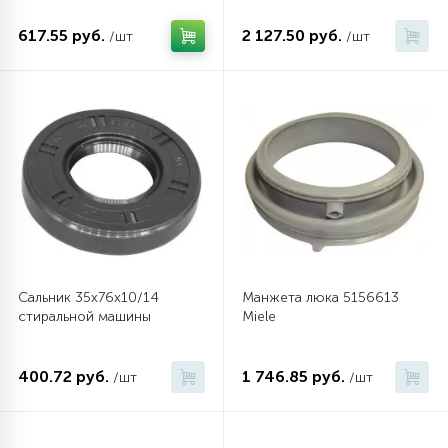
617.55 руб.
2 127.50 руб.
/шт
/шт
16
Пружины бака
44
Ребра барабана
147
Ремни привода
127
Ручки люка
Сальник 35x76x10/14
Манжета люка 5156613
33
Ручки переключения
стиральной машины
Miele
94
Сальники барабана
400.72 руб.
1 746.85 руб.
/шт
/шт
77
Сливные насосы (помпы)