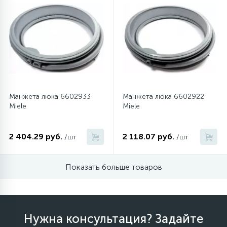
45
Сливные фильтры
5
Смазки
15
Стекла люка
Манжета люка 6602933
Манжета люка 6602922
Miele
Miele
27
Суппорты (ступицы)
2 404.29 руб.
2 118.07 руб.
/шт
/шт
6
Таходатчики
Показать больше товаров
90
ТЭНы (нагревательные элементы)
Нужна консультация? Задайте
12
Улитки помп