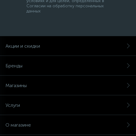
условиях и для целей, определенных в
Согласии на обработку персональных
данных
45
Сливные фильтры
5
Смазки
Акции и скидки
15
Стекла люка
Бренды
27
Суппорты (ступицы)
Магазины
6
Таходатчики
Услуги
90
ТЭНы (нагревательные элементы)
О магазине
12
Улитки помп