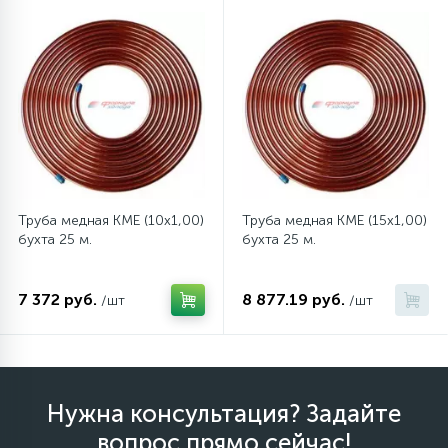
6
4
Шлейфы дверей
Панели управления
Фильтры осушители
87
3
Фильтры для воды
Патрубки
Фильтры разборные
39
1
Вентили, проколки
Петли люка
Шаровые вентили
Труба медная KME (10x1,00)
Труба медная KME (15x1,00)
2
Пластиковые изделия
Электрокомпоненты
бухта 25 м.
бухта 25 м.
22
7 372 руб.
8 877.19 руб.
/шт
/шт
Подшипники
2
Программаторы, таймеры
Нужна консультация? Задайте
1
Противовесы
вопрос прямо сейчас!