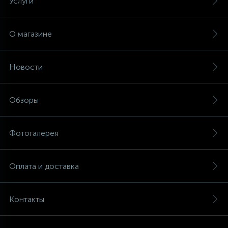
Услуги
45
Сливные фильтры
О магазине
5
Смазки
Новости
15
Стекла люка
Обзоры
27
Суппорты (ступицы)
Фотогалерея
6
Таходатчики
Оплата и доставка
90
ТЭНы (нагревательные элементы)
Контакты
12
Улитки помп