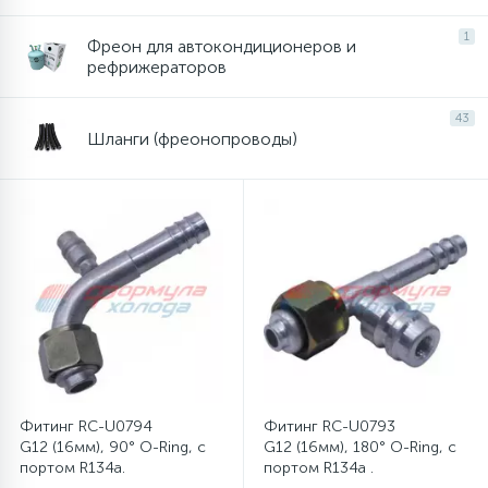
6
4
1
Фреон для автокондиционеров и
Шлейфы дверей
Панели управления
Фильтры осушители
рефрижераторов
87
3
Фильтры для воды
Патрубки
Фильтры разборные
43
Шланги (фреонопроводы)
39
1
Вентили, проколки
Петли люка
Шаровые вентили
2
Пластиковые изделия
Электрокомпоненты
22
Подшипники
2
Программаторы, таймеры
Фитинг RC-U0794
Фитинг RC-U0793
G12 (16мм), 90° O-Ring, с
G12 (16мм), 180° O-Ring, с
1
портом R134a.
портом R134a .
Противовесы