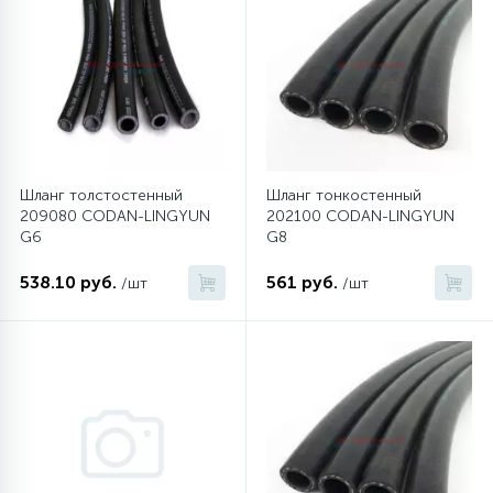
45
Сливные фильтры
5
Смазки
15
Шланг толстостенный
Шланг тонкостенный
Стекла люка
209080 CODAN-LINGYUN
202100 CODAN-LINGYUN
G6
G8
27
Суппорты (ступицы)
538.10 руб.
561 руб.
/шт
/шт
6
Таходатчики
90
ТЭНы (нагревательные элементы)
12
Улитки помп