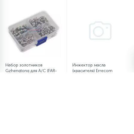
Набор золотников
Инжектор масла
Gzhengtong для A/C (FAR-
(красителя) Errecom
7880+FAR-7882) - 100шт.
IN1021.01 (Шприц ручной)
1 373.88 руб.
1 602.86 руб.
/шт
/шт