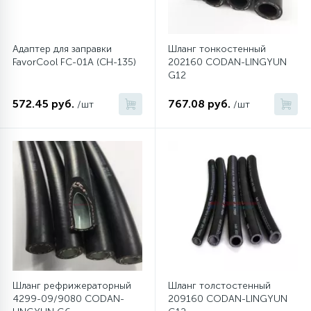
12
Шкивы барабана
Адаптер для заправки
Шланг тонкостенный
FavorCool FC-01A (CH-135)
202160 CODAN-LINGYUN
G12
9
Шланги залива
572.45 руб.
767.08 руб.
/шт
/шт
27
Шланги слива
20
Щетки двигателя
30
Электронные модули
Шланг рефрижераторный
Шланг толстостенный
4299-09/9080 CODAN-
209160 CODAN-LINGYUN