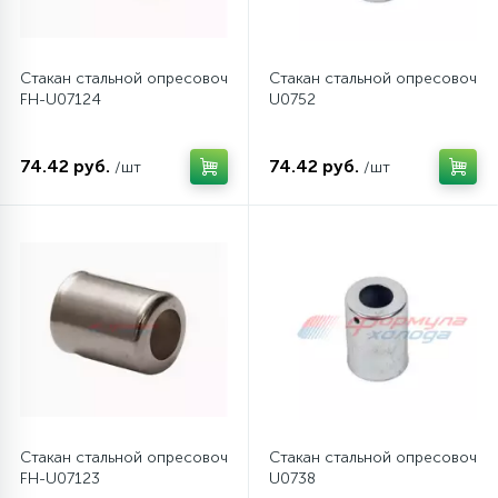
12
Шкивы барабана
Стакан стальной опресовочный G12 (ТОНКОстенные шланги) 1
Стакан стальной опресовочны
FH-U07124
U0752
9
Шланги залива
74.42 руб.
74.42 руб.
/шт
/шт
27
Шланги слива
20
Щетки двигателя
30
Электронные модули
Стакан стальной опресовочный G10 (ТОНКОстенные шланги) 1
Стакан стальной опресовочны
FH-U07123
U0738