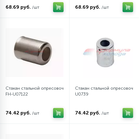
68.69 руб.
68.69 руб.
/шт
/шт
16
Пружины бака
44
Ребра барабана
147
Ремни привода
127
Ручки люка
Стакан стальной опресовочный G8 (ТОНКОстенные шланги) 10
Стакан стальной опресовочны
33
FH-U07122
U0739
Ручки переключения
74.42 руб.
74.42 руб.
/шт
/шт
94
Сальники барабана
77
Сливные насосы (помпы)