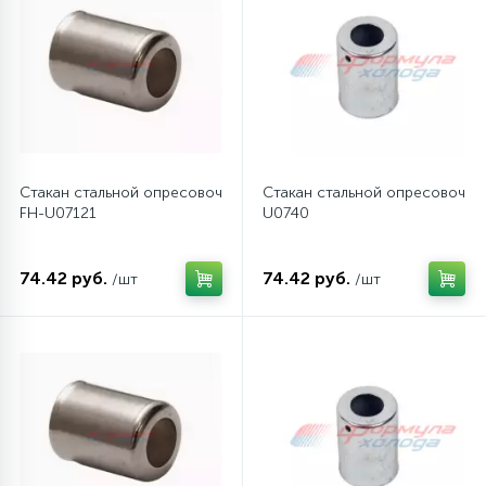
45
Сливные фильтры
5
Смазки
15
Стакан стальной опресовочный G6 (ТОНКОстенные шланги) 8 
Стакан стальной опресовочны
Стекла люка
FH-U07121
U0740
27
Суппорты (ступицы)
74.42 руб.
74.42 руб.
/шт
/шт
6
Таходатчики
90
ТЭНы (нагревательные элементы)
12
Улитки помп