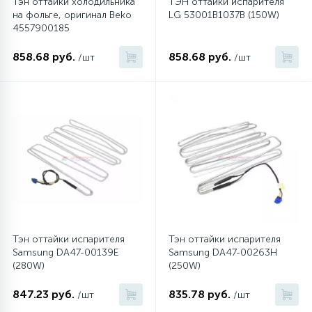
Тэн оттайки холодильника
ТЭН оттайки испарителя
на фольге, оригинал Beko
LG 53001B1037B (150W)
4557900185
45
Сливные фильтры
858.68 руб.
858.68 руб.
/шт
/шт
5
Смазки
15
Стекла люка
27
Суппорты (ступицы)
6
Таходатчики
Тэн оттайки испарителя
Тэн оттайки испарителя
Samsung DA47-00139E
Samsung DA47-00263H
90
ТЭНы (нагревательные элементы)
(280W)
(250W)
847.23 руб.
835.78 руб.
/шт
/шт
12
Улитки помп