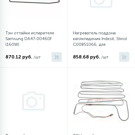
16
Пружины бака
44
Тэн оттайки испарителя
Нагреватель поддона
Ребра барабана
Samsung DA47-00460F
каплепадения Indesit, Stinol
(160W)
C00851066, для
холодильников
147
Ремни привода
870.12 руб.
858.68 руб.
/шт
/шт
127
Ручки люка
33
Ручки переключения
94
Сальники барабана
77
Сливные насосы (помпы)