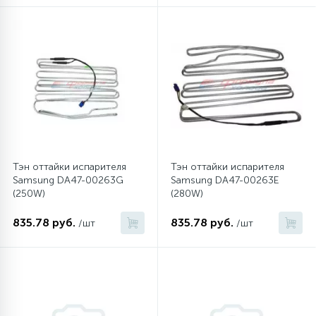
12
Шкивы барабана
9
Шланги залива
27
Шланги слива
Тэн оттайки испарителя
Тэн оттайки испарителя
20
Samsung DA47-00263G
Samsung DA47-00263E
Щетки двигателя
(250W)
(280W)
30
835.78 руб.
835.78 руб.
/шт
/шт
Электронные модули