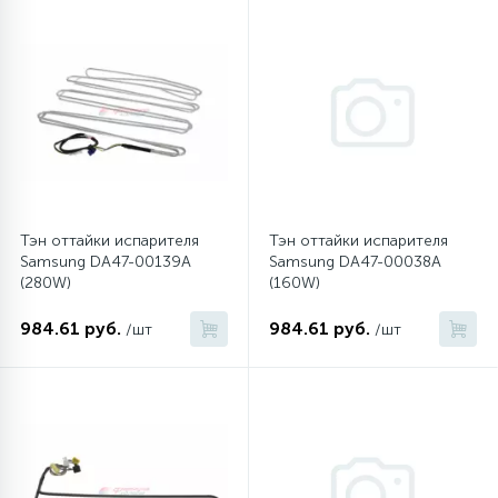
4
Панели управления
Фильтры осушители
87
Патрубки
Фильтры разборные
39
Петли люка
Шаровые вентили
Тэн оттайки испарителя
Тэн оттайки испарителя
2
Samsung DA47-00139A
Samsung DA47-00038A
Пластиковые изделия
Электрокомпоненты
(280W)
(160W)
22
984.61 руб.
984.61 руб.
/шт
/шт
Подшипники
2
Программаторы, таймеры
1
Противовесы