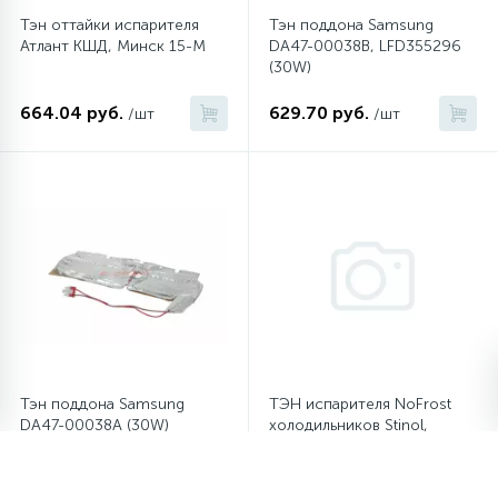
Тэн оттайки испарителя
Тэн поддона Samsung
Атлант КШД, Минск 15-М
DA47-00038B, LFD355296
(30W)
664.04 руб.
629.70 руб.
/шт
/шт
Тэн поддона Samsung
ТЭН испарителя NoFrost
DA47-00038A (30W)
холодильников Stinol,
Indesit 851063 (узкий)
629.70 руб.
549.55 руб.
/шт
/шт