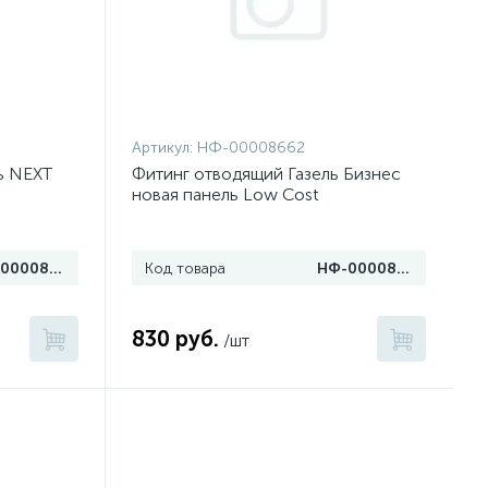
Артикул:
НФ-00008662
ь NEXT
Фитинг отводящий Газель Бизнес
новая панель Low Cost
НФ-00008661
Код товара
НФ-00008662
830 руб.
/шт