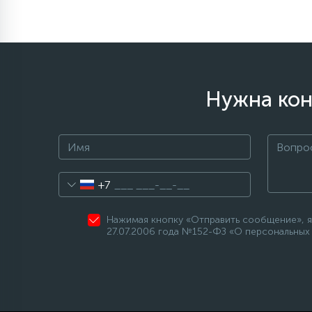
1
Противовесы
16
Пружины бака
Нужна кон
44
Ребра барабана
147
Ремни привода
+7
127
Ручки люка
Нажимая кнопку «Отправить сообщение», я
27.07.2006 года №152-ФЗ «О персональных 
33
Ручки переключения
94
Сальники барабана