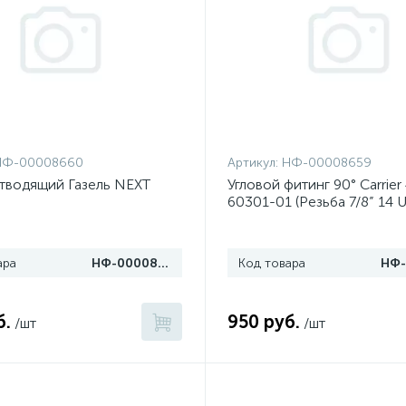
НФ-00008660
Артикул:
НФ-00008659
тводящий Газель NEXT
Угловой фитинг 90° Carrier
60301-01 (Резьба 7/8” 14 
ара
НФ-00008660
Код товара
б.
950 руб.
/шт
/шт