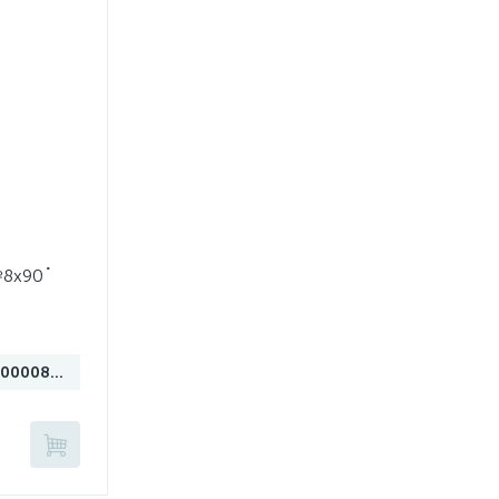
№8х90˚
НФ-00008656