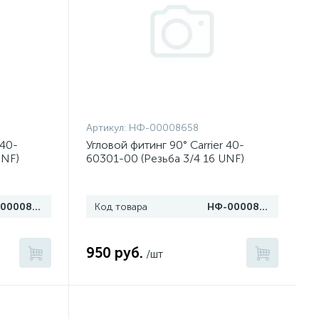
Артикул:
НФ-00008658
 40-
Угловой фитинг 90° Carrier 40-
UNF)
60301-00 (Резьба 3/4 16 UNF)
НФ-00008659
Код товара
НФ-00008658
950 руб.
/шт