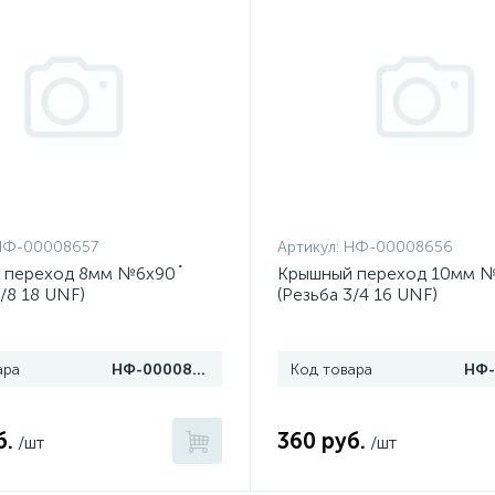
НФ-00008657
Артикул:
НФ-00008656
 переход 8мм №6х90˚
Крышный переход 10мм 
5/8 18 UNF)
(Резьба 3/4 16 UNF)
ара
НФ-00008657
Код товара
б.
360 руб.
/шт
/шт