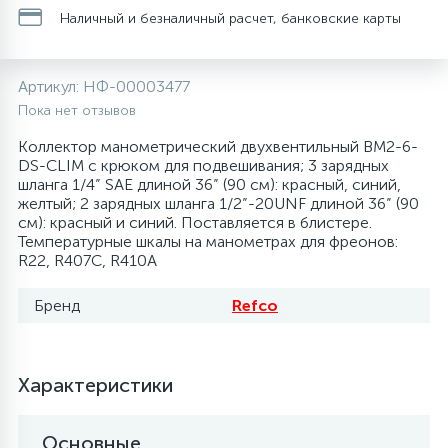
Наличный и безналичный расчет, банковские карты
28
48
13
6
Термопредохранители
Перфолента, траверса
Уплотнительные кольца, сальники
Крестовины
Соленоидные вентили
Артикул:
НФ-00003477
56
15
2
5
Фильтры-осушители/Маслоотделители
Заслонки
Провод, кабель, гофра
Крышки
Теплоизоляция (труба, лист, лента, клей)
Пока нет отзывов
Коллектор манометрический двухвентильный BM2-6-
16
16
6
DS-CLIM с крюком для подвешивания; 3 зарядных
Лотки (поддоны) для сбора конденсата
Пульты универсальные, платы управления
Фитинг
Крючки люка
Терморегулирующие вентили
шланга 1/4” SAE длиной 36” (90 см): красный, синий,
желтый; 2 зарядных шланга 1/2”-20UNF длиной 36” (90
Фреон для автокондиционеров и
20
5
1
см): красный и синий. Поставляется в блистере.
Лампы, защитные коробы
Теплоизоляция
Люки в сборе
Труба медная (бухтовая)
рефрижераторов
Температурные шкалы на манометрах для фреонов:
R22, R407C, R410A
188
4
Модули управления
Труба алюминиевая
Шланги (фреонопроводы)
Манжеты люка
Труба медная (хлысты)
Бренд
Refco
7
5
Ручки для холодильника
Труба медная
Ножки
Фильтры антикислотные
Характеристики
44
7
7
Уплотнительная резина
Фреон для кондиционеров
Обода, рамки люка
Фильтры маслянные
Основные