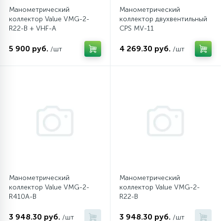
Манометрический
Манометрический
коллектор Value VMG-2-
коллектор двухвентильный
45
Сливные фильтры
R22-B + VHF-A
CPS MV-11
5 900 руб.
4 269.30 руб.
/шт
/шт
5
Смазки
15
Стекла люка
27
Суппорты (ступицы)
6
Таходатчики
Манометрический
Манометрический
90
коллектор Value VMG-2-
коллектор Value VMG-2-
ТЭНы (нагревательные элементы)
R410A-B
R22-B
12
3 948.30 руб.
3 948.30 руб.
/шт
/шт
Улитки помп