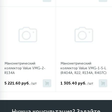
12
Шкивы барабана
9
Шланги залива
27
Шланги слива
20
Манометрический
Манометрический
Щетки двигателя
коллектор Value VMG-2-
коллектор Value VMG-1-S-L
R134A
(R404A, R22, R134A, R407C)
30
Электронные модули
5 221.60 руб.
1 305.40 руб.
/шт
/шт
Нужна консультация? Задайте