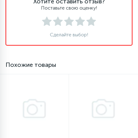
Хотите оставить отзыв?
Поставьте свою оценку!
16
Пружины бака
44
Сделайте выбор!
Ребра барабана
147
Ремни привода
Похожие товары
127
Ручки люка
33
Ручки переключения
94
Сальники барабана
77
Сливные насосы (помпы)