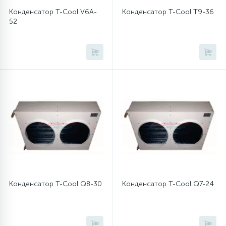
Конденсатор T-Cool V6A-
Конденсатор T-Cool T9-36
6
4
Шлейфы дверей
Панели управления
Фильтры осушители
52
87
3
Фильтры для воды
Патрубки
Фильтры разборные
39
1
Вентили, проколки
Петли люка
Шаровые вентили
2
Пластиковые изделия
Электрокомпоненты
22
Подшипники
2
Конденсатор T-Cool Q8-30
Конденсатор T-Cool Q7-24
Программаторы, таймеры
1
Противовесы