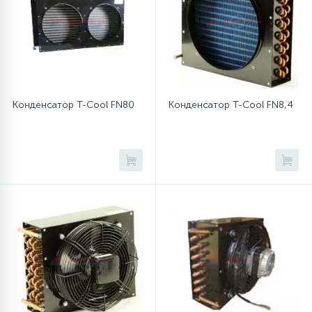
45
Сливные фильтры
5
Смазки
Конденсатор T-Cool FN80
Конденсатор T-Cool FN8,4
15
Стекла люка
27
Суппорты (ступицы)
6
Таходатчики
90
ТЭНы (нагревательные элементы)
12
Улитки помп