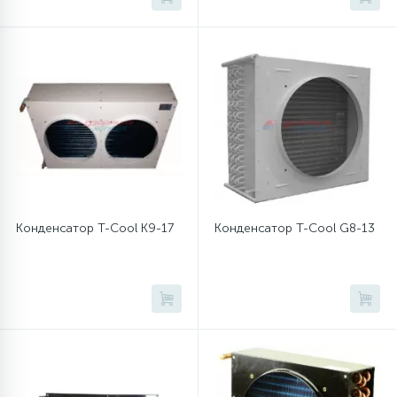
16
Пружины бака
44
Ребра барабана
147
Ремни привода
127
Ручки люка
Конденсатор T-Cool K9-17
Конденсатор T-Cool G8-13
33
Ручки переключения
94
Сальники барабана
77
Сливные насосы (помпы)