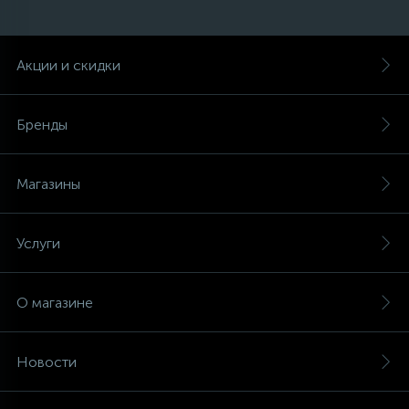
45
Сливные фильтры
Акции и скидки
5
Смазки
Бренды
15
Стекла люка
Магазины
27
Суппорты (ступицы)
Услуги
6
Таходатчики
О магазине
90
ТЭНы (нагревательные элементы)
Новости
12
Улитки помп