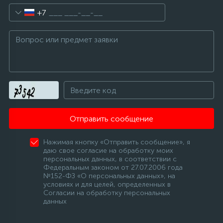
+7
16
Пружины бака
44
Ребра барабана
147
Ремни привода
127
Отправить сообщение
Ручки люка
Нажимая кнопку «Отправить сообщение», я
33
даю свое согласие на обработку моих
Ручки переключения
персональных данных, в соответствии с
Федеральным законом от 27.07.2006 года
№152-ФЗ «О персональных данных», на
94
условиях и для целей, определенных в
Сальники барабана
Согласии на обработку персональных
данных
77
Сливные насосы (помпы)