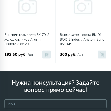
6
4
Шлейфы дверей
Панели управления
87
3
Фильтры для воды
Патрубки
Выключатель света ВК-70-2
Выключатель света ВК-01,
холодильников Атлант
ВОК-3 Indesit, Ariston, Stinol
39
1
Вентили, проколки
Петли люка
908081700128
851049
192.60 руб.
300 руб.
/шт
/шт
2
Пластиковые изделия
22
Подшипники
Нужна консультация? Задайте
вопрос прямо сейчас!
2
Программаторы, таймеры
1
Противовесы