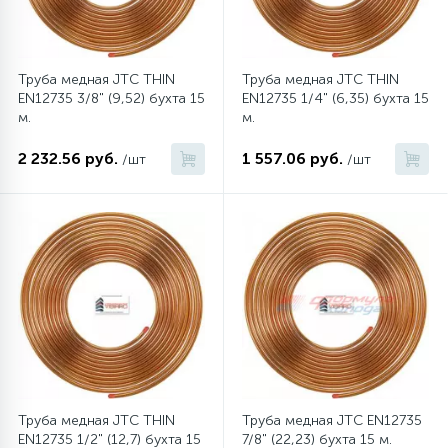
12
Шкивы барабана
Труба медная JTC THIN
Труба медная JTC THIN
EN12735 3/8" (9,52) бухта 15
EN12735 1/4" (6,35) бухта 15
м.
м.
9
Шланги залива
2 232.56 руб.
1 557.06 руб.
/шт
/шт
27
Шланги слива
20
Щетки двигателя
30
Электронные модули
Труба медная JTC THIN
Труба медная JTC EN12735
EN12735 1/2" (12,7) бухта 15
7/8" (22,23) бухта 15 м.