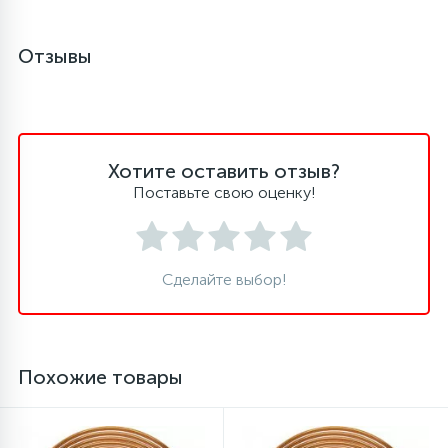
16
Пружины бака
Отзывы
44
Ребра барабана
Хотите оставить отзыв?
147
Ремни привода
Поставьте свою оценку!
127
Ручки люка
Сделайте выбор!
33
Ручки переключения
94
Похожие товары
Сальники барабана
77
Сливные насосы (помпы)