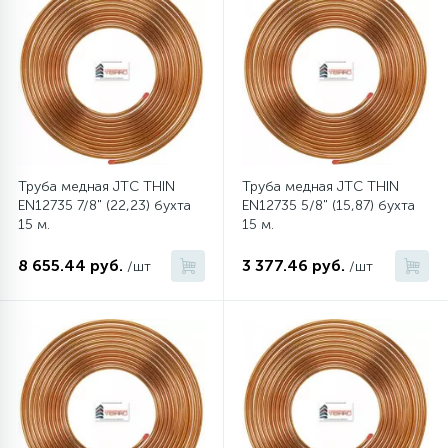
45
Сливные фильтры
5
Смазки
15
Стекла люка
Труба медная JTC THIN
Труба медная JTC THIN
EN12735 7/8" (22,23) бухта
EN12735 5/8" (15,87) бухта
15 м.
15 м.
27
Суппорты (ступицы)
8 655.44 руб.
3 377.46 руб.
/шт
/шт
6
Таходатчики
90
ТЭНы (нагревательные элементы)
12
Улитки помп