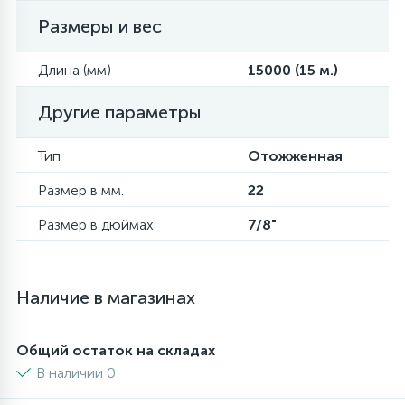
Размеры и вес
6
4
Шлейфы дверей
Панели управления
Фильтры осушители
Длина (мм)
15000 (15 м.)
87
3
Фильтры для воды
Патрубки
Фильтры разборные
Другие параметры
39
1
Тип
Отожженная
Вентили, проколки
Петли люка
Шаровые вентили
Размер в мм.
22
2
Пластиковые изделия
Электрокомпоненты
Размер в дюймах
7/8"
22
Подшипники
Наличие в магазинах
2
Программаторы, таймеры
Общий остаток на складах
В наличии 0
1
Противовесы