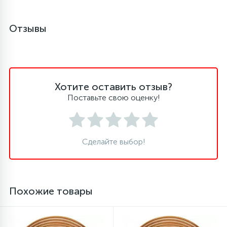
16
Пружины бака
Отзывы
44
Ребра барабана
Хотите оставить отзыв?
147
Ремни привода
Поставьте свою оценку!
127
Ручки люка
Сделайте выбор!
33
Ручки переключения
94
Похожие товары
Сальники барабана
77
Сливные насосы (помпы)