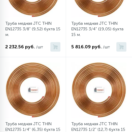
12
Шкивы барабана
Труба медная JTC THIN
Труба медная JTC THIN
EN12735 3/8" (9,52) бухта 15
EN12735 3/4" (19,05) бухта
м.
15 м.
9
Шланги залива
2 232.56 руб.
5 816.09 руб.
/шт
/шт
27
Шланги слива
20
Щетки двигателя
30
Электронные модули
Труба медная JTC THIN
Труба медная JTC THIN
EN12735 1/4" (6,35) бухта 15
EN12735 1/2" (12,7) бухта 15