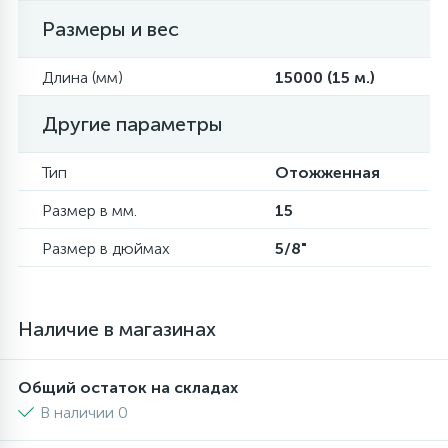
Размеры и вес
6
4
Шлейфы дверей
Панели управления
Фильтры осушители
Длина (мм)
15000 (15 м.)
87
3
Фильтры для воды
Патрубки
Фильтры разборные
Другие параметры
39
1
Тип
Отожженная
Вентили, проколки
Петли люка
Шаровые вентили
Размер в мм.
15
2
Пластиковые изделия
Электрокомпоненты
Размер в дюймах
5/8"
22
Подшипники
Наличие в магазинах
2
Программаторы, таймеры
Общий остаток на складах
В наличии 0
1
Противовесы