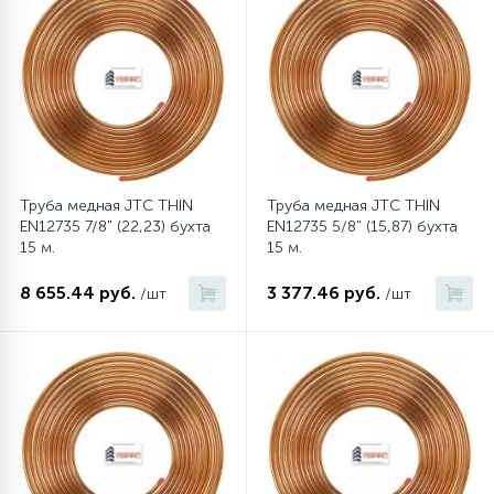
45
Сливные фильтры
5
Смазки
15
Стекла люка
Труба медная JTC THIN
Труба медная JTC THIN
EN12735 7/8" (22,23) бухта
EN12735 5/8" (15,87) бухта
15 м.
15 м.
27
Суппорты (ступицы)
8 655.44 руб.
3 377.46 руб.
/шт
/шт
6
Таходатчики
90
ТЭНы (нагревательные элементы)
12
Улитки помп