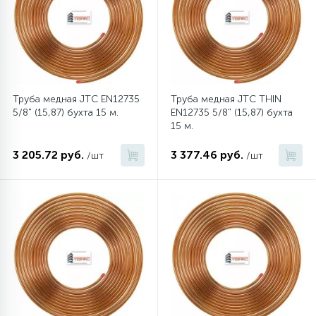
6
4
Шлейфы дверей
Панели управления
Фильтры осушители
87
3
Фильтры для воды
Патрубки
Фильтры разборные
Труба медная JTC EN12735
Труба медная JTC THIN
5/8" (15,87) бухта 15 м.
EN12735 5/8" (15,87) бухта
39
1
Вентили, проколки
Петли люка
Шаровые вентили
15 м.
3 205.72 руб.
3 377.46 руб.
/шт
/шт
2
Пластиковые изделия
Электрокомпоненты
22
Подшипники
2
Программаторы, таймеры
1
Противовесы