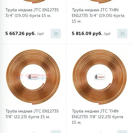
Труба медная JTC EN12735
Труба медная JTC THIN
16
Пружины бака
3/4" (19,05) бухта 15 м.
EN12735 3/4" (19,05) бухта
15 м.
44
5 667.26 руб.
5 816.09 руб.
/шт
/шт
Ребра барабана
147
Ремни привода
127
Ручки люка
33
Ручки переключения
94
Сальники барабана
Труба медная JTC EN12735
Труба медная JTC THIN
7/8" (22,23) бухта 15 м.
EN12735 7/8" (22,23) бухта
15 м.
77
Сливные насосы (помпы)