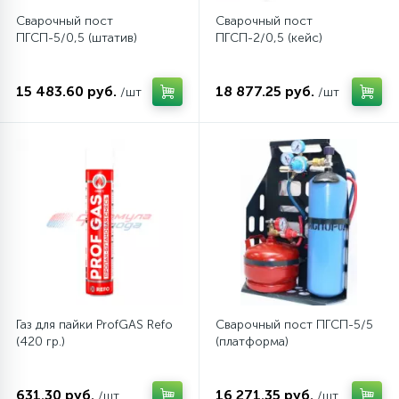
Сварочный пост
Сварочный пост
ПГСП-5/0,5 (штатив)
ПГСП-2/0,5 (кейс)
45
Сливные фильтры
15 483.60 руб.
18 877.25 руб.
/шт
/шт
5
Смазки
15
Стекла люка
27
Суппорты (ступицы)
6
Таходатчики
Газ для пайки ProfGAS Refo
Сварочный пост ПГСП-5/5
90
ТЭНы (нагревательные элементы)
(420 гр.)
(платформа)
12
631.30 руб.
16 271.35 руб.
/шт
/шт
Улитки помп