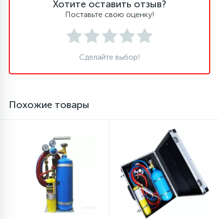
Хотите оставить отзыв?
Поставьте свою оценку!
16
Пружины бака
44
Ребра барабана
Сделайте выбор!
147
Ремни привода
Похожие товары
127
Ручки люка
33
Ручки переключения
94
Сальники барабана
77
Сливные насосы (помпы)