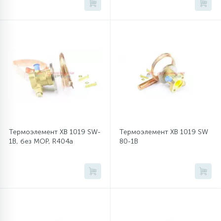
45
Сливные фильтры
5
Смазки
15
Стекла люка
27
Суппорты (ступицы)
Термоэлемент XB 1019 SW-
Термоэлемент XB 1019 SW
1B, без MOP, R404a
80-1B
6
Таходатчики
90
ТЭНы (нагревательные элементы)
12
Улитки помп