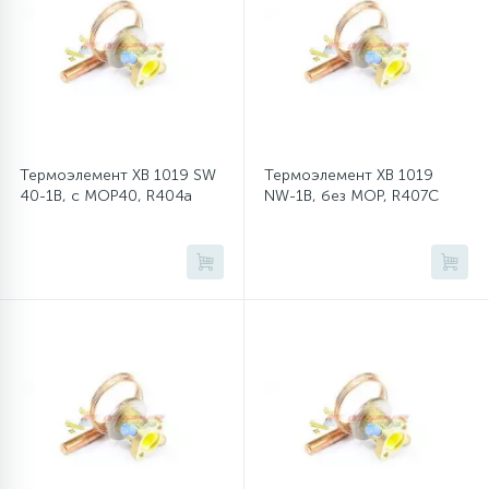
12
Шкивы барабана
9
Шланги залива
Термоэлемент XB 1019 SW
Термоэлемент XB 1019
40-1B, с MOP40, R404a
NW-1B, без MOP, R407C
27
Шланги слива
20
Щетки двигателя
30
Электронные модули