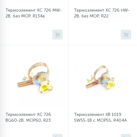
Термоэлемент XC 726 MW-
Термоэлемент XC 726 HW-
16
Пружины бака
2B, без MOP, R134a
2B, без MOP, R22
44
Ребра барабана
147
Ремни привода
127
Ручки люка
33
Ручки переключения
94
Сальники барабана
Термоэлемент XC 726
Термоэлемент XB 1019
BG60-2B, MOP60, R23
SW55-1B с MOP55, R404A
77
Сливные насосы (помпы)