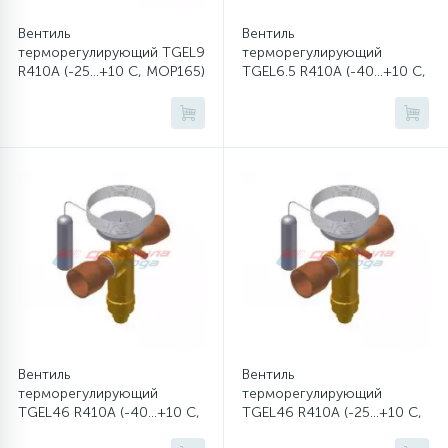
Вентиль
Вентиль
16
Пружины бака
терморегулирующий TGEL9
терморегулирующий
R410A (-25...+10 C, MOP165)
TGEL6.5 R410A (-40...+10 C,
без MOP)
44
Ребра барабана
147
Ремни привода
127
Ручки люка
33
Ручки переключения
94
Сальники барабана
Вентиль
Вентиль
терморегулирующий
терморегулирующий
TGEL46 R410A (-40...+10 C,
TGEL46 R410A (-25...+10 C,
77
без MOP)
MOP165)
Сливные насосы (помпы)