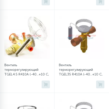
45
Сливные фильтры
5
Смазки
15
Стекла люка
27
Суппорты (ступицы)
Вентиль
Вентиль
терморегулирующий
терморегулирующий
TGEL4.5 R410A (-40...+10 C,
TGEL35 R410A (-40...+10 C,
6
Таходатчики
без MOP)
без MOP)
90
ТЭНы (нагревательные элементы)
12
Улитки помп