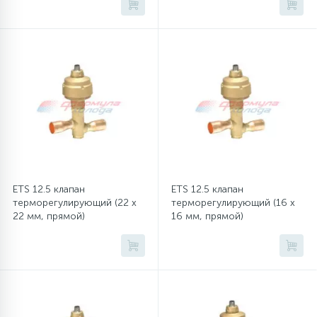
45
Сливные фильтры
5
Смазки
15
Стекла люка
27
Суппорты (ступицы)
ETS 12.5 клапан
ETS 12.5 клапан
терморегулирующий (22 x
терморегулирующий (16 x
22 мм, прямой)
16 мм, прямой)
6
Таходатчики
90
ТЭНы (нагревательные элементы)
12
Улитки помп