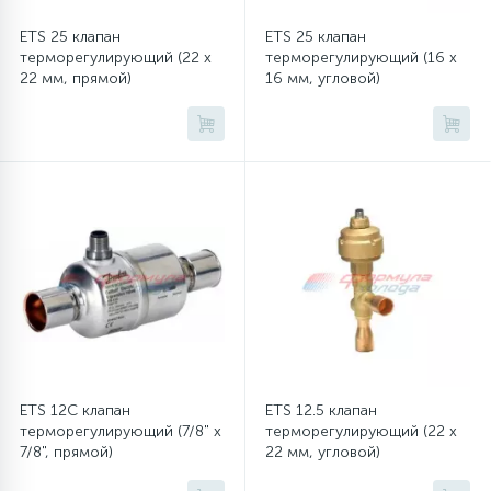
ETS 25 клапан
ETS 25 клапан
16
Пружины бака
терморегулирующий (22 x
терморегулирующий (16 x
22 мм, прямой)
16 мм, угловой)
44
Ребра барабана
147
Ремни привода
127
Ручки люка
33
Ручки переключения
94
Сальники барабана
ETS 12C клапан
ETS 12.5 клапан
терморегулирующий (7/8" x
терморегулирующий (22 x
7/8", прямой)
22 мм, угловой)
77
Сливные насосы (помпы)