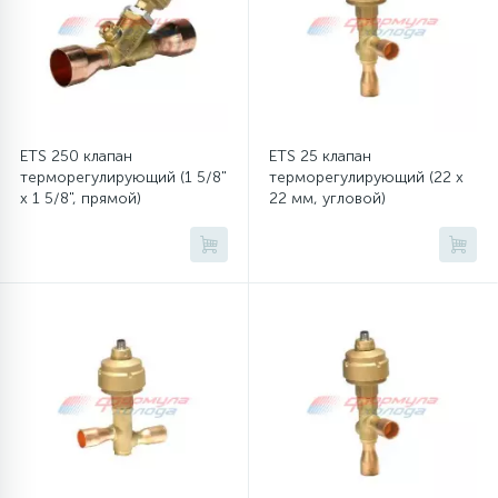
6
4
Шлейфы дверей
Панели управления
87
3
Фильтры для воды
Патрубки
ETS 250 клапан
ETS 25 клапан
терморегулирующий (1 5/8"
терморегулирующий (22 x
39
1
Вентили, проколки
Петли люка
x 1 5/8", прямой)
22 мм, угловой)
2
Пластиковые изделия
22
Подшипники
2
Программаторы, таймеры
1
Противовесы