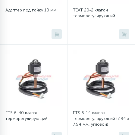
Адаптер под пайку 10 мм
TEAT 20-2 клапан
16
Пружины бака
терморегулирующий
44
Ребра барабана
147
Ремни привода
127
Ручки люка
33
Ручки переключения
94
Сальники барабана
ETS 6-40 клапан
ETS 6-14 клапан
терморегулирующий
терморегулирующий (7,94 x
7,94 мм, угловой)
77
Сливные насосы (помпы)