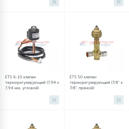
45
Сливные фильтры
5
Смазки
15
Стекла люка
27
Суппорты (ступицы)
ETS 6-10 клапан
ETS 50 клапан
терморегулирующий (7,94 x
терморегулирующий (7/8" x
7,94 мм, угловой)
7/8", прямой)
6
Таходатчики
90
ТЭНы (нагревательные элементы)
12
Улитки помп