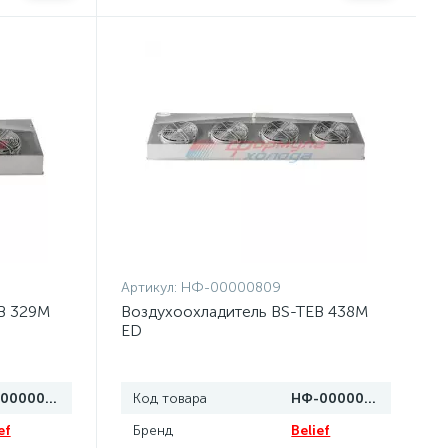
Артикул:
НФ-00000809
B 329M
Воздухоохладитель BS-TEB 438M
ED
НФ-00000807
Код товара
НФ-00000809
ef
Бренд
Belief