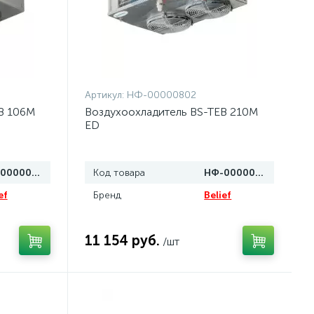
Артикул:
НФ-00000802
B 106M
Воздухоохладитель BS-TEB 210M
ED
НФ-00000801
Код товара
НФ-00000802
ef
Бренд
Belief
11 154 руб.
/шт