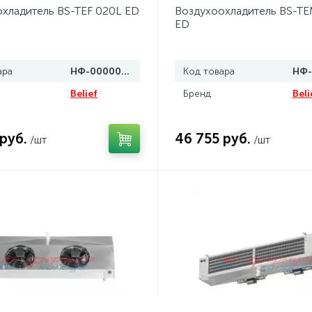
хладитель BS-TEF 020L ED
Воздухоохладитель BS-T
ED
ара
НФ-00000810
Код товара
Belief
Бренд
Beli
 руб.
46 755 руб.
/шт
/шт