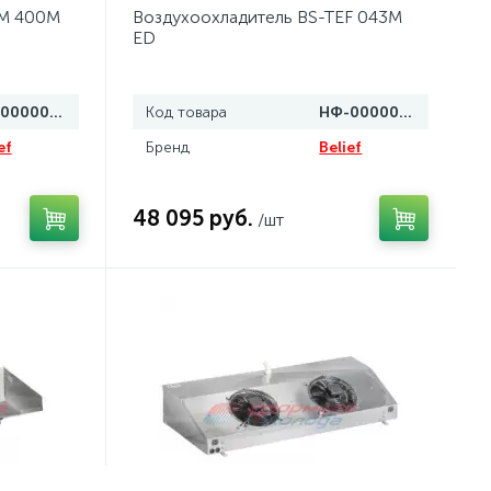
EM 400M
Воздухоохладитель BS-TEF 043M
ED
НФ-00000825
Код товара
НФ-00000816
ef
Бренд
Belief
48 095 руб.
/шт