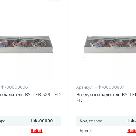
НФ-00000806
Артикул:
НФ-00000807
хладитель BS-TEB 329L ED
Воздухоохладитель BS-TE
ED
ара
НФ-00000806
Код товара
Belief
Бренд
Beli