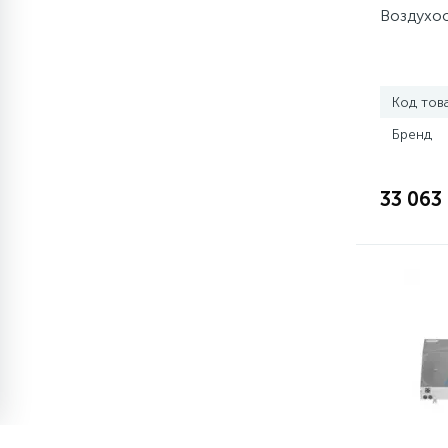
элементы)
Воздухоо
12
Улитки помп
Код тов
12
Шкивы барабана
Бренд
9
Шланги залива
33 063
27
Шланги слива
20
Щетки двигателя
30
Электронные модули