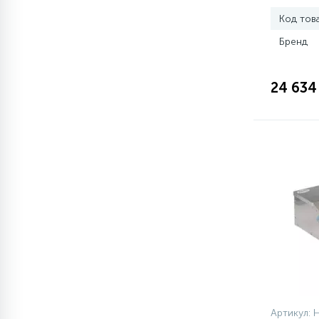
Код тов
77
Сливные насосы (помпы)
Бренд
45
24 634
Сливные фильтры
5
Смазки
15
Стекла люка
27
Суппорты (ступицы)
6
Таходатчики
ТЭНы (нагревательные
90
Артикул: