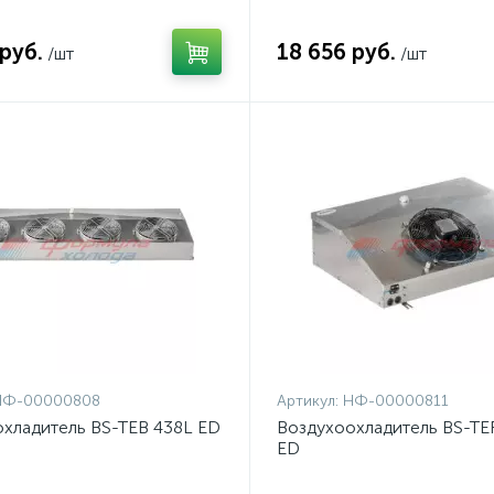
 руб.
18 656 руб.
/шт
/шт
НФ-00000808
Артикул:
НФ-00000811
хладитель BS-TEB 438L ED
Воздухоохладитель BS-TE
ED