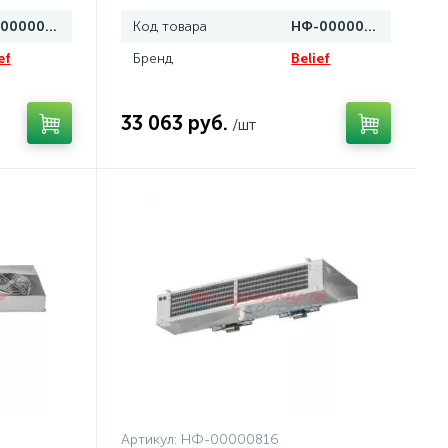
НФ-00000811
Код товара
НФ-00000812
ef
Бренд
Belief
33 063 руб.
/шт
Артикул:
НФ-00000816