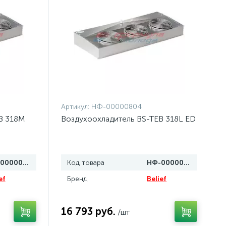
Артикул:
НФ-00000804
B 318M
Воздухоохладитель BS-TEB 318L ED
НФ-00000805
Код товара
НФ-00000804
ef
Бренд
Belief
16 793 руб.
/шт