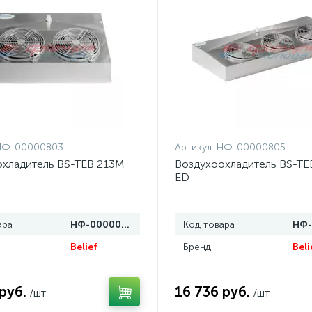
НФ-00000803
Артикул:
НФ-00000805
хладитель BS-TEB 213M
Воздухоохладитель BS-TE
ED
ара
НФ-00000803
Код товара
Belief
Бренд
Beli
руб.
16 736 руб.
/шт
/шт