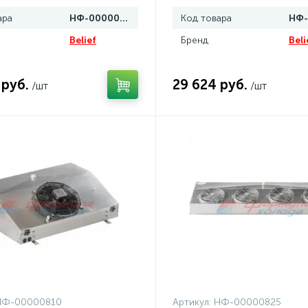
ара
НФ-00000808
Код товара
Belief
Бренд
Beli
 руб.
29 624 руб.
/шт
/шт
НФ-00000810
Артикул:
НФ-00000825