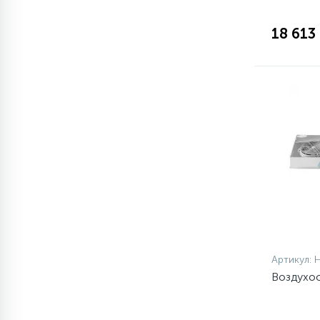
1
18 613
Противовесы
16
Пружины бака
44
Ребра барабана
147
Ремни привода
127
Ручки люка
33
Артикул:
Ручки переключения
Воздухоо
94
Сальники барабана