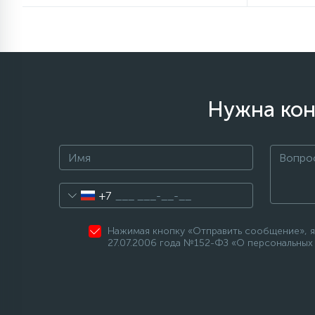
элементы)
12
Улитки помп
12
Шкивы барабана
Нужна кон
9
Шланги залива
27
Шланги слива
+7
20
Щетки двигателя
Нажимая кнопку «Отправить сообщение», я
27.07.2006 года №152-ФЗ «О персональных 
30
Электронные модули