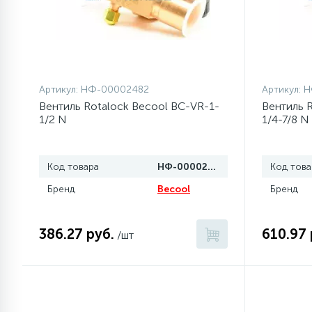
1
Противовесы
16
Пружины бака
Артикул:
НФ-00002482
Артикул:
Н
Вентиль Rotalock Becool BC-VR-1-
Вентиль 
44
1/2 N
1/4-7/8 N
Ребра барабана
147
Код товара
НФ-00002482
Код това
Ремни привода
Бренд
Becool
Бренд
127
Ручки люка
386.27 руб.
610.97 
/шт
33
Ручки переключения
94
Сальники барабана