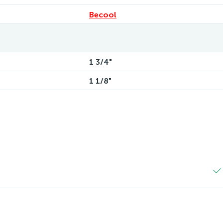
Becool
1 3/4"
1 1/8"