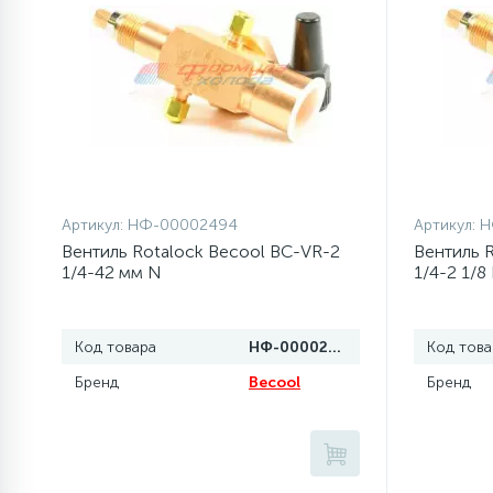
77
Сливные насосы (помпы)
45
Сливные фильтры
5
Смазки
Артикул:
НФ-00002494
Артикул:
Н
Вентиль Rotalock Becool BC-VR-2
Вентиль 
15
1/4-42 мм N
1/4-2 1/8
Стекла люка
27
Суппорты (ступицы)
Код товара
НФ-00002494
Код това
Бренд
Becool
Бренд
6
Таходатчики
ТЭНы (нагревательные
90