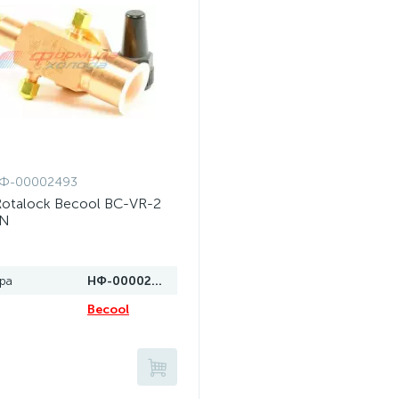
Ф-00002493
Rotalock Becool BC-VR-2
 N
ра
НФ-00002493
Becool