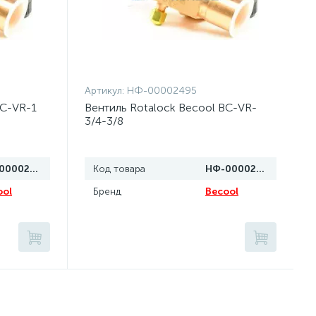
Артикул:
НФ-00002495
BC-VR-1
Вентиль Rotalock Becool BC-VR-
3/4-3/8
НФ-00002464
Код товара
НФ-00002495
ool
Бренд
Becool